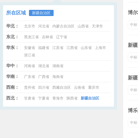
博尔
所在区域
新疆自治区
中标
华北：
北京市
河北省
内蒙古自治区
山西省
天津市
东北：
黑龙江省
吉林省
辽宁省
新疆
华东：
安徽省
福建省
江苏省
江西省
山东省
上海市
浙江省
中标
华中：
河南省
湖北省
湖南省
华南：
广东省
广西省
海南省
新疆
西南：
贵州省
四川省
西藏自治区
云南省
重庆市
中标
西北：
甘肃省
宁夏省
青海市
陕西省
新疆自治区
博乐
中标