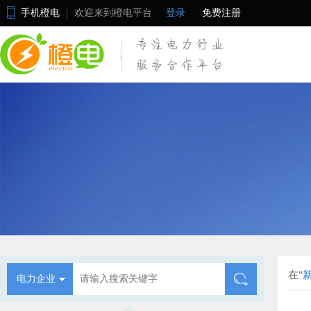
手机橙电
欢迎来到橙电平台
登录
免费注册
在
"
电力企业