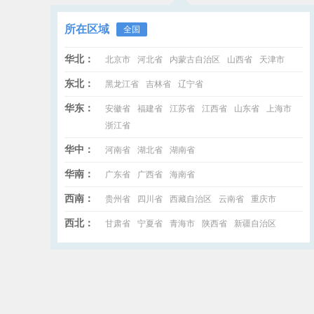
所在区域
全国
华北：
北京市
河北省
内蒙古自治区
山西省
天津市
东北：
黑龙江省
吉林省
辽宁省
华东：
安徽省
福建省
江苏省
江西省
山东省
上海市
浙江省
华中：
河南省
湖北省
湖南省
华南：
广东省
广西省
海南省
西南：
贵州省
四川省
西藏自治区
云南省
重庆市
西北：
甘肃省
宁夏省
青海市
陕西省
新疆自治区