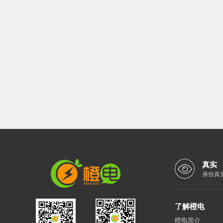
真实
身份真
了解橙电
橙电简介