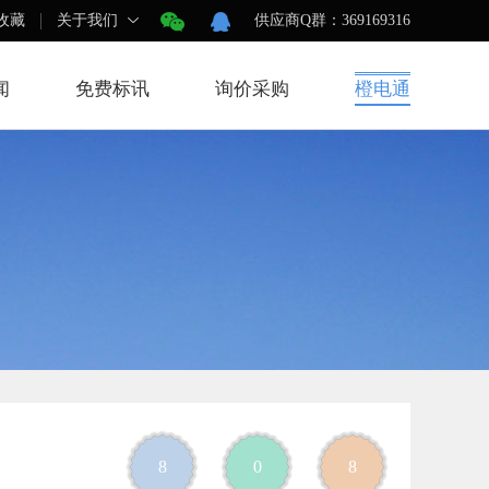
收藏
关于我们
供应商Q群：369169316
闻
免费标讯
询价采购
橙电通
8
0
8