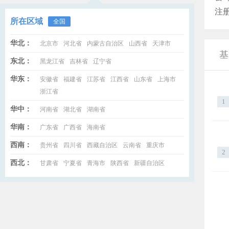
注册
所在区域
全国
华北：
北京市
河北省
内蒙古自治区
山西省
天津市
基
东北：
黑龙江省
吉林省
辽宁省
华东：
安徽省
福建省
江苏省
江西省
山东省
上海市
浙江省
1
华中：
河南省
湖北省
湖南省
华南：
广东省
广西省
海南省
西南：
贵州省
四川省
西藏自治区
云南省
重庆市
2
西北：
甘肃省
宁夏省
青海市
陕西省
新疆自治区