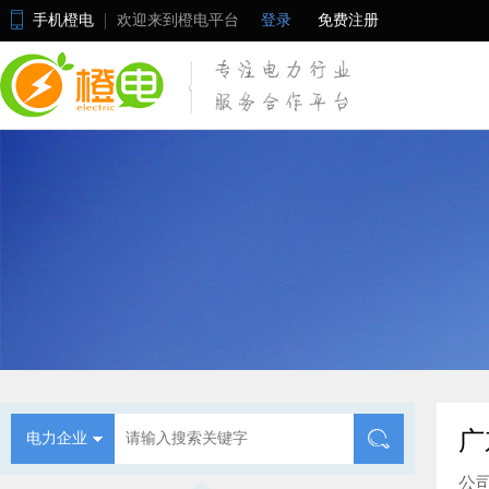
手机橙电
欢迎来到橙电平台
登录
免费注册
广
电力企业
公