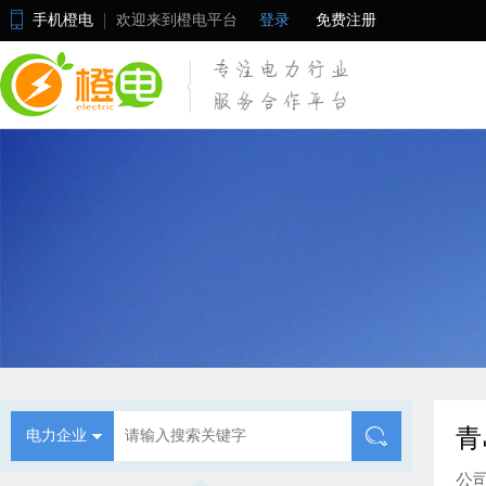
手机橙电
欢迎来到橙电平台
登录
免费注册
青
电力企业
公