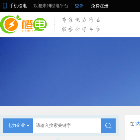
手机橙电
欢迎来到橙电平台
登录
免费注册
在
"
电力企业