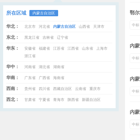
鄂尔
所在区域
内蒙古自治区
中标
华北：
北京市
河北省
内蒙古自治区
山西省
天津市
东北：
黑龙江省
吉林省
辽宁省
内蒙
华东：
安徽省
福建省
江苏省
江西省
山东省
上海市
浙江省
中标
华中：
河南省
湖北省
湖南省
华南：
广东省
广西省
海南省
内蒙
西南：
贵州省
四川省
西藏自治区
云南省
重庆市
中标
西北：
甘肃省
宁夏省
青海市
陕西省
新疆自治区
内蒙
中标