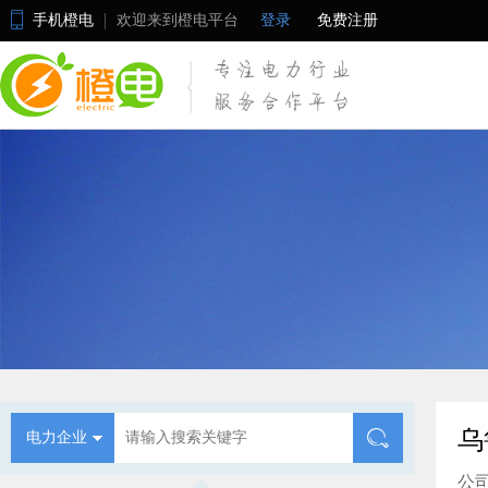
手机橙电
欢迎来到橙电平台
登录
免费注册
乌
电力企业
公