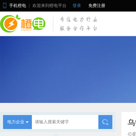
手机橙电
欢迎来到橙电平台
登录
免费注册
乌
电力企业
公