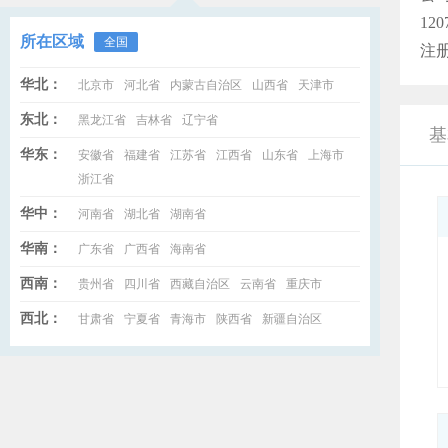
12
所在区域
全国
注
华北：
北京市
河北省
内蒙古自治区
山西省
天津市
东北：
黑龙江省
吉林省
辽宁省
基
华东：
安徽省
福建省
江苏省
江西省
山东省
上海市
浙江省
华中：
河南省
湖北省
湖南省
华南：
广东省
广西省
海南省
西南：
贵州省
四川省
西藏自治区
云南省
重庆市
西北：
甘肃省
宁夏省
青海市
陕西省
新疆自治区