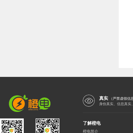
真实
（严禁虚假信
身份真实、信息真实
了解橙电
橙电简介