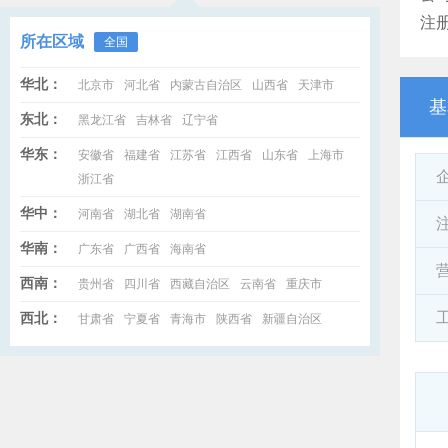
注
所在区域
全国
华北：
北京市
河北省
内蒙古自治区
山西省
天津市
基
东北：
黑龙江省
吉林省
辽宁省
华东：
安徽省
福建省
江苏省
江西省
山东省
上海市
浙江省
华中：
河南省
湖北省
湖南省
华南：
广东省
广西省
海南省
西南：
贵州省
四川省
西藏自治区
云南省
重庆市
西北：
甘肃省
宁夏省
青海市
陕西省
新疆自治区