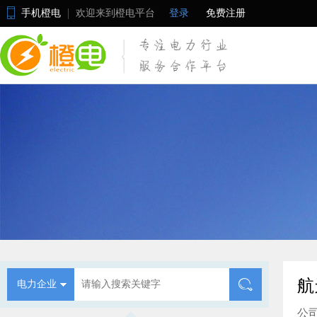
手机橙电
欢迎来到橙电平台
登录
免费注册
航
电力企业
公