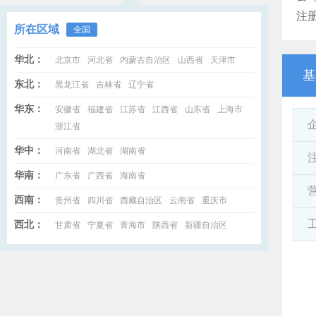
注
所在区域
全国
华北：
北京市
河北省
内蒙古自治区
山西省
天津市
基
东北：
黑龙江省
吉林省
辽宁省
华东：
安徽省
福建省
江苏省
江西省
山东省
上海市
浙江省
华中：
河南省
湖北省
湖南省
华南：
广东省
广西省
海南省
西南：
贵州省
四川省
西藏自治区
云南省
重庆市
西北：
甘肃省
宁夏省
青海市
陕西省
新疆自治区