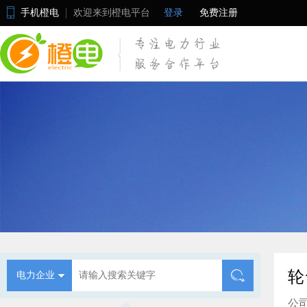
手机橙电
欢迎来到橙电平台
登录
免费注册
轮
电力企业
公